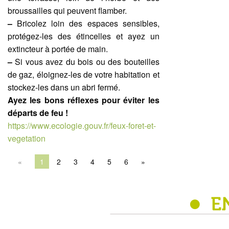
broussailles qui peuvent flamber.
–
Bricolez loin des espaces sensibles,
protégez-les des étincelles et ayez un
extincteur à portée de main.
–
Si vous avez du bois ou des bouteilles
de gaz, éloignez-les de votre habitation et
stockez-les dans un abri fermé.
Ayez les bons réflexes pour éviter les
départs de feu !
https://www.ecologie.gouv.fr/feux-foret-et-
vegetation
«
Vous êtes à la page
1
2
3
4
5
6
»