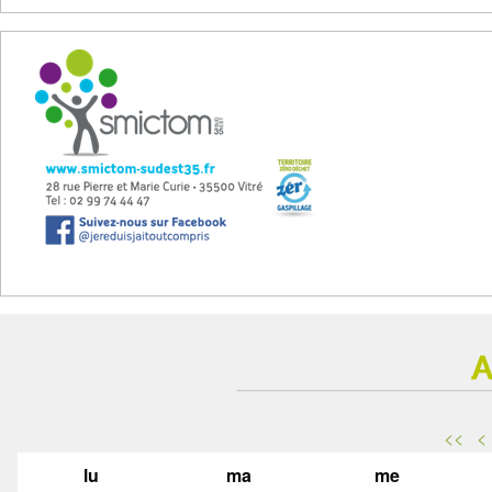
<<
<
lu
ma
me