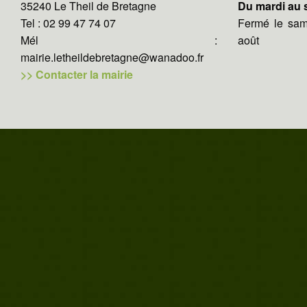
35240 Le Theil de Bretagne
Du mardi au
Tel : 02 99 47 74 07
Fermé le same
Mél :
août
mairie.letheildebretagne@wanadoo.fr
>> Contacter la mairie