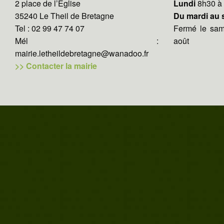
2 place de l’Eglise
Lundi
8h30 à
35240 Le Theil de Bretagne
Du mardi au
Tel : 02 99 47 74 07
Fermé le same
Mél :
août
mairie.letheildebretagne@wanadoo.fr
>> Contacter la mairie