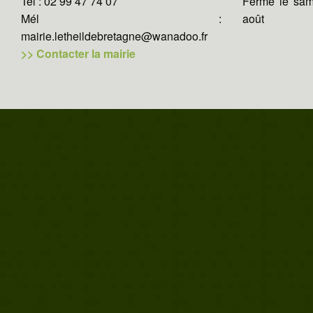
Tel : 02 99 47 74 07
Fermé le same
Mél :
août
mairie.letheildebretagne@wanadoo.fr
>> Contacter la mairie