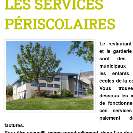
LES SERVICES
PÉRISCOLAIRES
Le restaurant
et la garderie
sont des s
municipaux r
les enfant
écoles de la 
Vous trouve
dessous les m
de fonctionn
ces service
paiement 
factures.
Pour être accueilli, même ponctuellement, dans l’un des